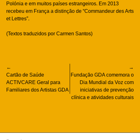
Polónia e em muitos países estrangeiros. Em 2013
recebeu em França a distinção de “Commandeur des Arts
et Lettres”.
(Textos traduzidos por Carmen Santos)
Navegação
Cartão de Saúde
Fundação GDA comemora o
de
ACTIVCARE Geral para
Dia Mundial da Voz com
Familiares dos Artistas GDA
iniciativas de prevenção
artigos
clínica e atividades culturais
Pesquisar