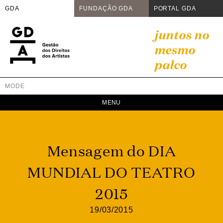
GDA
FUNDAÇÃO GDA
PORTAL GDA
Skip
juntos no
to
mesmo
content
palco
MODE
GDA
Juntos no mesmo palco
Mensagem do DIA
MUNDIAL DO TEATRO
2015
19/03/2015