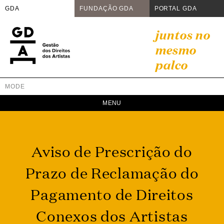
GDA
FUNDAÇÃO GDA
PORTAL GDA
Skip
juntos no
to
mesmo
content
palco
MODE
GDA
Juntos no mesmo palco
Aviso de Prescrição do
Prazo de Reclamação do
Pagamento de Direitos
Conexos dos Artistas