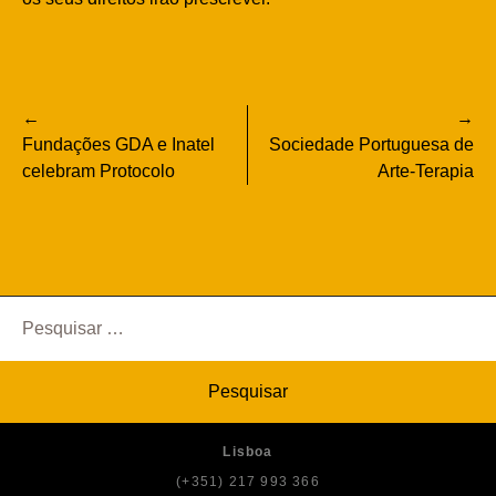
Navegação
Fundações GDA e Inatel
Sociedade Portuguesa de
de
celebram Protocolo
Arte-Terapia
artigos
Pesquisar
por:
Lisboa
(+351) 217 993 366