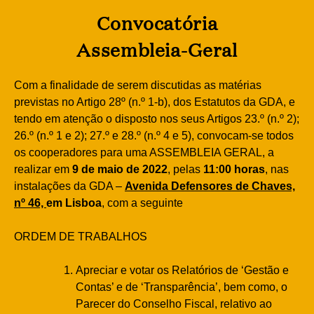
Convocatória
Assembleia-Geral
Com a finalidade de serem discutidas as matérias
previstas no Artigo 28º (n.º 1-b), dos Estatutos da GDA, e
tendo em atenção o disposto nos seus Artigos 23.º (n.º 2);
26.º (n.º 1 e 2); 27.º e 28.º (n.º 4 e 5), convocam-se todos
os cooperadores para uma ASSEMBLEIA GERAL, a
realizar em
9 de maio de 2022
, pelas
11:00 horas
, nas
instalações da GDA –
Avenida Defensores de Chaves,
nº 46,
em Lisboa
, com a seguinte
ORDEM DE TRABALHOS
Apreciar e votar os Relatórios de ‘Gestão e
Contas’ e de ‘Transparência’, bem como, o
Parecer do Conselho Fiscal, relativo ao