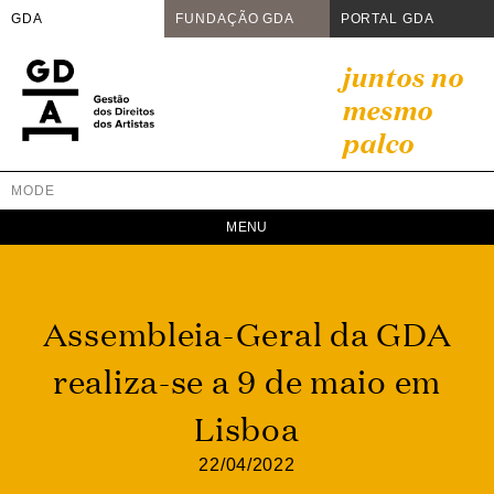
GDA
FUNDAÇÃO GDA
PORTAL GDA
Skip
juntos no
to
mesmo
content
palco
MODE
GDA
Juntos no mesmo palco
Assembleia-Geral da GDA
realiza-se a 9 de maio em
Lisboa
22/04/2022