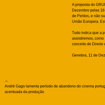
A proposta do GRUL
Dezembro pelas 16 
de Peritos, e não s
União Europeia. Est
Tudo indica que a 
assistiremos, como
conceito de Direito
Genebra, 11 de De
Navegação
André Gago lamenta período de abandono do cinema portugu
de
acentuada da produção
artigos