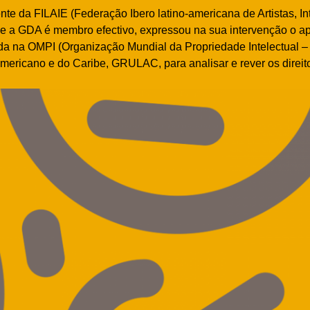
nte da FILAIE (Federação Ibero latino-americana de Artistas, In
e a GDA é membro efectivo, expressou na sua intervenção o apo
da na OMPI (Organização Mundial da Propriedade Intelectual 
mericano e do Caribe, GRULAC, para analisar e rever os direit