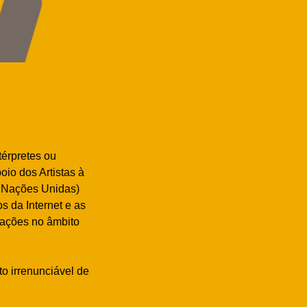
térpretes ou
io dos Artistas à
– Nações Unidas)
s da Internet e as
vações no âmbito
o irrenunciável de