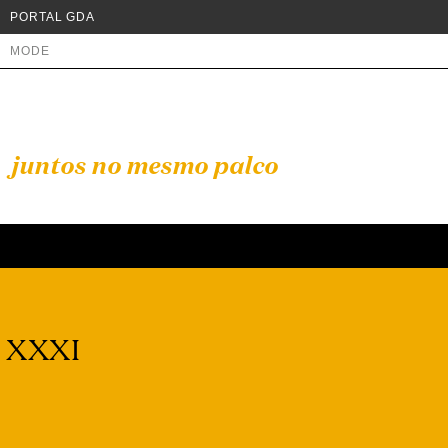
PORTAL GDA
MODE
juntos no mesmo palco
a XXXI