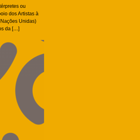
térpretes ou
io dos Artistas à
– Nações Unidas)
os da […]