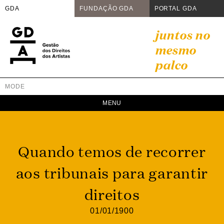
GDA
FUNDAÇÃO GDA
PORTAL GDA
Skip
juntos no
to
mesmo
content
palco
MODE
GDA
Juntos no mesmo palco
Quando temos de recorrer
aos tribunais para garantir
direitos
01/01/1900