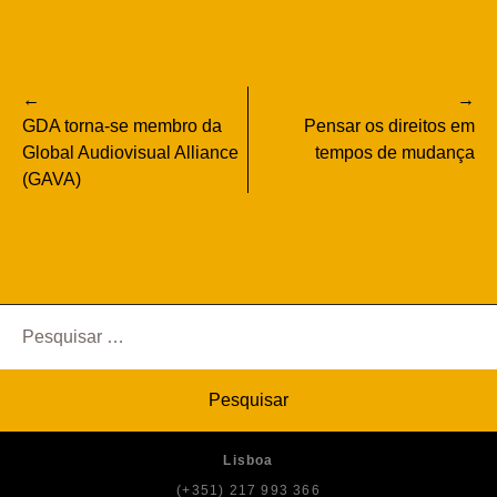
Navegação
GDA torna-se membro da
Pensar os direitos em
de
Global Audiovisual Alliance
tempos de mudança
(GAVA)
artigos
Pesquisar
por:
Lisboa
(+351) 217 993 366