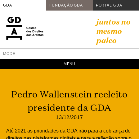
GDA
FUNDAÇÃO GDA
PORTAL GDA
Skip
juntos no
to
mesmo
content
palco
MODE
GDA
Juntos no mesmo palco
Pedro Wallenstein reeleito
presidente da GDA
13/12/2017
Até 2021 as prioridades da GDA irão para a cobrança de
direitos nas plataformas digitais e para a reflexão sobre o