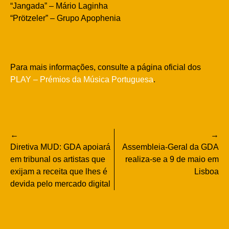
“Jangada” – Mário Laginha
“Prötzeler” – Grupo Apophenia
Para mais informações, consulte a página oficial dos
PLAY – Prémios da Música Portuguesa
.
Navegação
Diretiva MUD: GDA apoiará
Assembleia-Geral da GDA
de
em tribunal os artistas que
realiza-se a 9 de maio em
exijam a receita que lhes é
Lisboa
artigos
devida pelo mercado digital