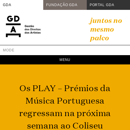
GDA
FUNDAÇÃO GDA
PORTAL GDA
Skip
juntos no
to
mesmo
content
palco
MODE
GDA
Juntos no mesmo palco
Os PLAY – Prémios da
Música Portuguesa
regressam na próxima
semana ao Coliseu