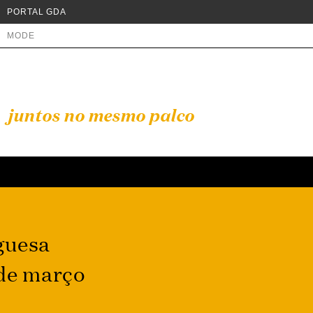
PORTAL GDA
MODE
juntos no mesmo palco
guesa
 de março