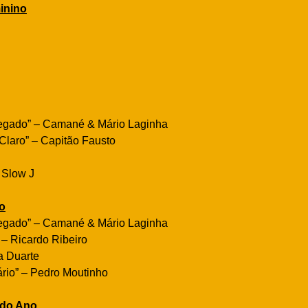
inino
segado” – Camané & Mário Laginha
Claro” – Capitão Fausto
– Slow J
o
segado” – Camané & Mário Laginha
 – Ricardo Ribeiro
a Duarte
rio” – Pedro Moutinho
 do Ano