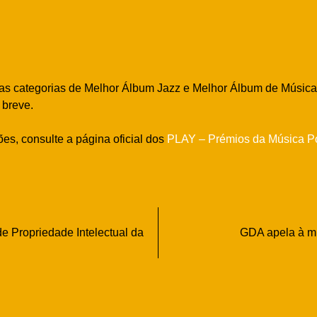
s categorias de Melhor Álbum Jazz e Melhor Álbum de Música 
 breve.
es, consulte a página oficial dos
PLAY – Prémios da Música P
 Propriedade Intelectual da
GDA apela à min