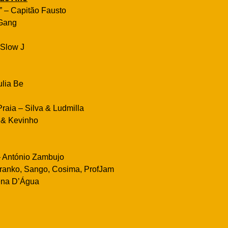
” – Capitão Fausto
 Gang
 Slow J
ulia Be
raia – Silva & Ludmilla
a & Kevinho
– António Zambujo
Branko, Sango, Cosima, ProfJam
ena D’Água