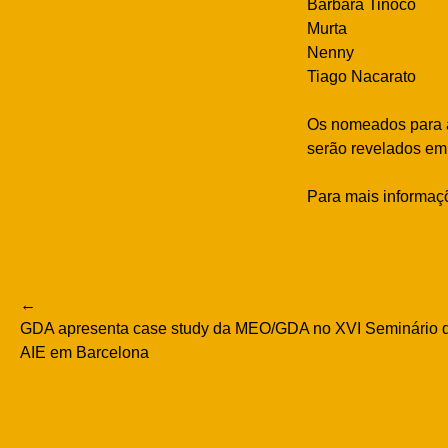
Bárbara Tinoco
Murta
Nenny
Tiago Nacarato
Os nomeados para a
serão revelados em
Para mais informaçõ
Navegação
GDA apresenta case study da MEO/GDA no XVI Seminário de
de
AIE em Barcelona
artigos