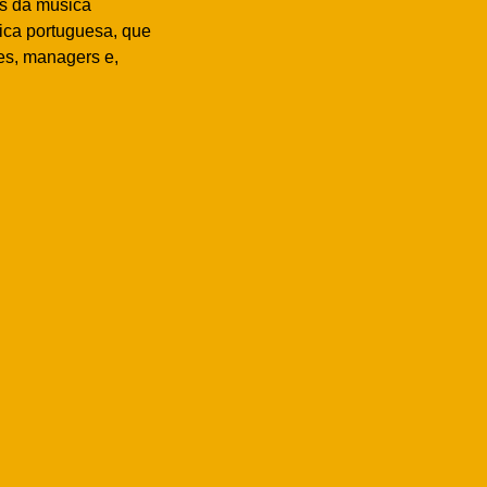
es da música
ica portuguesa, que
tes, managers e,