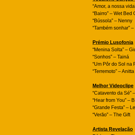
“Amor, a nossa vida
“Bairro” – Wet Bed
“Bússola” – Nenny
“Também sonhar” –
Prémio Lusofonia
“Menina Solta” – Gi
“Sonhos” – Tainá
“Um Pôr do Sol na P
“Terremoto” – Anitt
Melhor Videoclipe
“Catavento da Sé” 
“Hear from You” – 
“Grande Festa” – L
“Verão” – The Gift
Artista Revelação