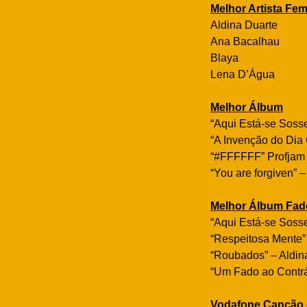
Melhor Artista Fem
Aldina Duarte
Ana Bacalhau
Blaya
Lena D’Água
Melhor Álbum
“Aqui Está-se Sos
“A Invenção do Dia 
“#FFFFFF” Profjam
“You are forgiven” 
Melhor Álbum Fad
“Aqui Está-se Sos
“Respeitosa Mente”
“Roubados” – Aldin
“Um Fado ao Contrá
Vodafone Canção