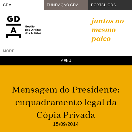
GDA
FUNDAÇÃO GDA
PORTAL GDA
Skip
juntos no
to
mesmo
content
palco
MODE
GDA
Juntos no mesmo palco
Mensagem do Presidente:
enquadramento legal da
Cópia Privada
15/09/2014