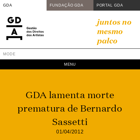
GDA
FUNDAÇÃO GDA
PORTAL GDA
Skip
juntos no
to
mesmo
content
palco
MODE
GDA
Juntos no mesmo palco
GDA lamenta morte
prematura de Bernardo
Sassetti
01/04/2012