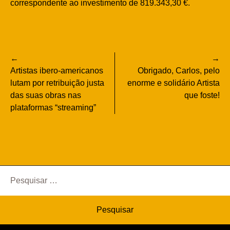
correspondente ao investimento de 819.343,30 €.
Navegação
Artistas ibero-americanos
Obrigado, Carlos, pelo
de
lutam por retribuição justa
enorme e solidário Artista
das suas obras nas
que foste!
artigos
plataformas “streaming”
Pesquisar
por: