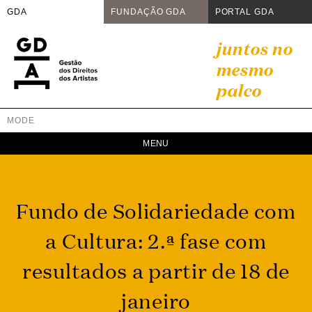
GDA
FUNDAÇÃO GDA
PORTAL GDA
Skip
juntos no
to
mesmo
content
palco
MODE
GDA
Juntos no mesmo palco
Fundo de Solidariedade com
a Cultura: 2.ª fase com
resultados a partir de 18 de
janeiro