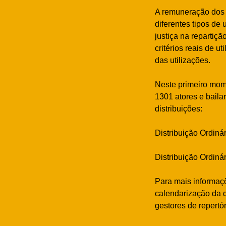
A remuneração dos d
diferentes tipos de
justiça na repartiç
critérios reais de ut
das utilizações.
Neste primeiro mome
1301 atores e baila
distribuições:
Distribuição Ordiná
Distribuição Ordiná
Para mais informaçõ
calendarização da d
gestores de repertór