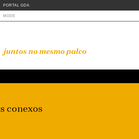
PORTAL GDA
MODE
juntos no mesmo palco
os conexos