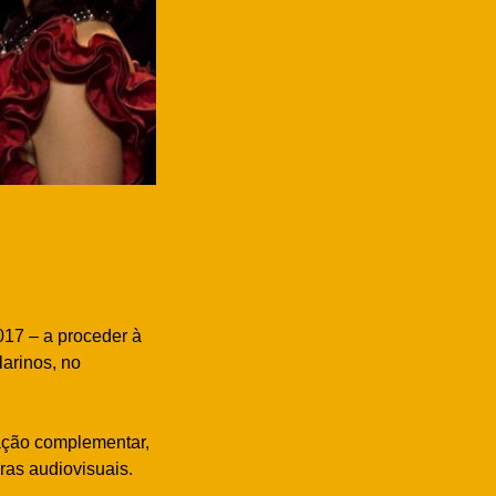
017 – a proceder à
larinos, no
ação complementar,
ras audiovisuais.