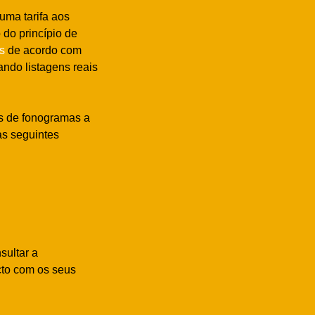
uma tarifa aos
 do princípio de
os
de acordo com
zando listagens reais
os de fonogramas a
às seguintes
sultar a
cto com os seus