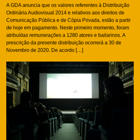
A GDA anuncia que os valores referentes à Distribuição
Ordinária Audiovisual 2014 e relativos aos direitos de
Comunicação Pública e de Cópia Privada, estão a partir
de hoje em pagamento. Neste primeiro momento, foram
atribuídas remunerações a 1280 atores e bailarinos. A
prescrição da presente distribuição ocorrerá a 30 de
Novembro de 2020. De acordo […]