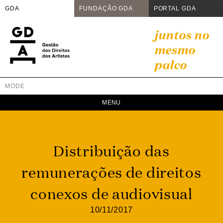
GDA
FUNDAÇÃO GDA
PORTAL GDA
Skip
juntos no
to
mesmo
content
palco
MODE
GDA
Juntos no mesmo palco
Distribuição das
remunerações de direitos
conexos de audiovisual
10/11/2017