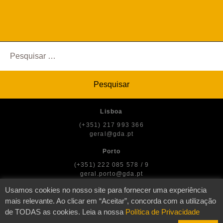
Pesquisar
por:
Lisboa
(+351) 217 993 366
geral@gda.pt
Porto
(+351) 222 085 578 / 9
geral.porto@gda.pt
Usamos cookies no nosso site para fornecer uma experiência
mais relevante. Ao clicar em “Aceitar”, concorda com a utilização
de TODAS as cookies. Leia a nossa
Política de Privacidade
© GDA — Direitos dos Artistas