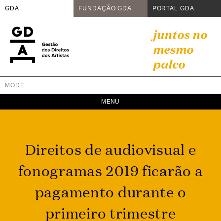
GDA
FUNDAÇÃO GDA
PORTAL GDA
Skip
juntos no
to
mesmo
content
palco
MODE
GDA
Juntos no mesmo palco
Direitos de audiovisual e
fonogramas 2019 ficarão a
pagamento durante o
primeiro trimestre