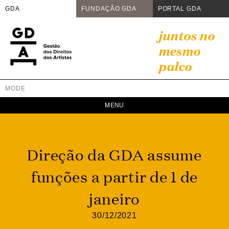
GDA
FUNDAÇÃO GDA
PORTAL GDA
Skip
juntos no
to
mesmo
content
palco
MODE
GDA
Juntos no mesmo palco
Direção da GDA assume
funções a partir de 1 de
janeiro
30/12/2021