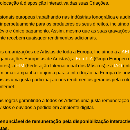
locação à disposição interactiva das suas Criações.
ssionais europeus trabalhando nas indústrias fonográfica e audi
rir perpetuamente para os produtores os seus direitos, incluind
 prévio e único pagamento. Assim, mesmo que as suas gravações
nte recebem quaisquer rendimentos adicionais.
as organizações de Artistas de toda a Europa, Incluindo a a
AE
ganizações Europeias de Artistas), a
EuroFIA
(Grupo Europeu 
ores), a
FIM
(Federação Internacional dos Músicos) e a
IAO
(Int
am uma campanha conjunta para a introdução na Europa de nov
istas uma justa participação nos rendimentos gerados pela col
nternet.
s regras garantindo a todos os Artistas uma justa remuneraçã
vistos e ouvidos a pedido em ambiente digital.
renunciável de remuneração pela disponibilização interacti
stas.