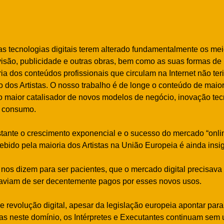
as tecnologias digitais terem alterado fundamentalmente os mei
evisão, publicidade e outras obras, bem como as suas formas de
oria dos conteúdos profissionais que circulam na Internet não te
o dos Artistas. O nosso trabalho é de longe o conteúdo de maior
o maior catalisador de novos modelos de negócio, inovação tec
 consumo.
stante o crescimento exponencial e o sucesso do mercado “onli
cebido pela maioria dos Artistas na União Europeia é ainda insig
nos dizem para ser pacientes, que o mercado digital precisava 
 haviam de ser decentemente pagos por esses novos usos.
e revolução digital, apesar da legislação europeia apontar pa
tas neste domínio, os Intérpretes e Executantes continuam sem 