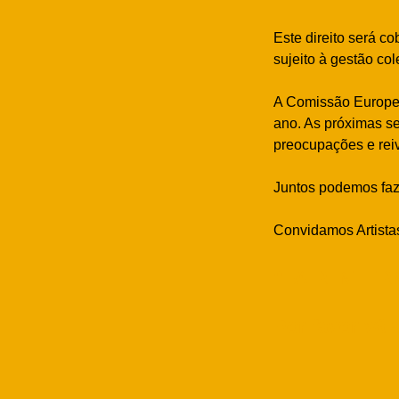
Este direito será co
sujeito à gestão col
A Comissão Europeia
ano. As próximas se
preocupações e reiv
Juntos podemos faze
Convidamos Artista
“FAIR INTE
Por favor vá 