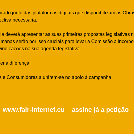
brado junto das plataformas digitais que disponibilizam as Obras
ectiva necessária.
 deverá apresentar as suas primeiras propostas legislativas 
manas serão por isso cruciais para levar a Comissão a incorpo
indicações na sua agenda legislativa.
r a diferença!
s e Consumidores a unirem-se no apoio à campanha
RNET FOR PERFORMERS”
a
www.fair-internet.eu
e
assine já a petição
!