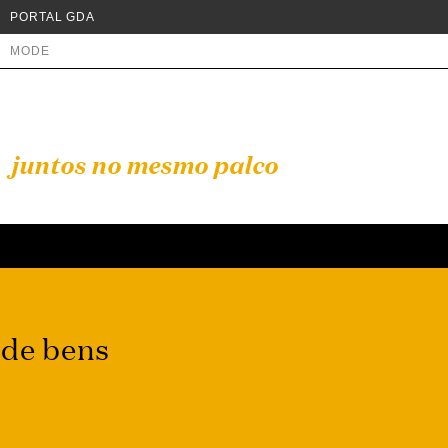
PORTAL GDA
MODE
juntos no mesmo palco
 de bens