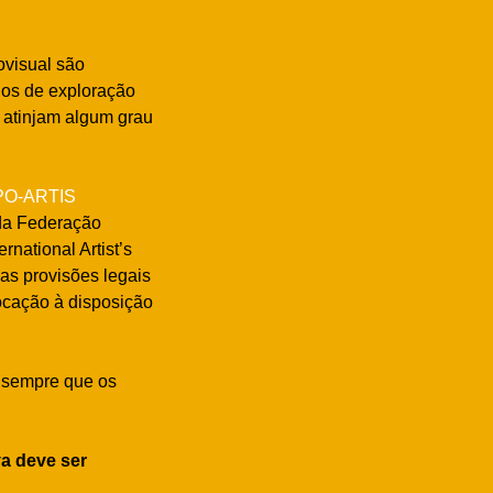
ovisual são
o os de exploração
 atinjam algum grau
PO-ARTIS
da Federação
ernational Artist’s
as provisões legais
ocação à disposição
o sempre que os
va deve ser