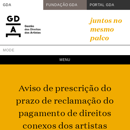
GDA
FUNDAÇÃO GDA
PORTAL GDA
Skip
juntos no
to
mesmo
content
palco
MODE
GDA
Juntos no mesmo palco
Aviso de prescrição do
prazo de reclamação do
pagamento de direitos
conexos dos artistas