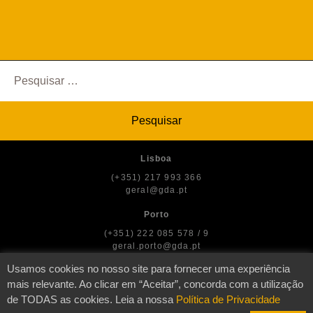
Pesquisar
por:
Lisboa
(+351) 217 993 366
geral@gda.pt
Porto
(+351) 222 085 578 / 9
geral.porto@gda.pt
Usamos cookies no nosso site para fornecer uma experiência
mais relevante. Ao clicar em “Aceitar”, concorda com a utilização
de TODAS as cookies. Leia a nossa
Política de Privacidade