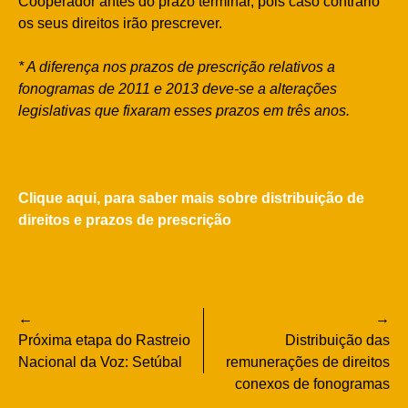
Cooperador antes do prazo terminar, pois caso contrário
os seus direitos irão prescrever.
* A diferença nos prazos de prescrição relativos a
fonogramas de 2011 e 2013 deve-se a alterações
legislativas que fixaram esses prazos em três anos.
Clique aqui, para saber mais sobre distribuição de
direitos e prazos de prescrição
Navegação
Próxima etapa do Rastreio
Distribuição das
de
Nacional da Voz: Setúbal
remunerações de direitos
conexos de fonogramas
artigos