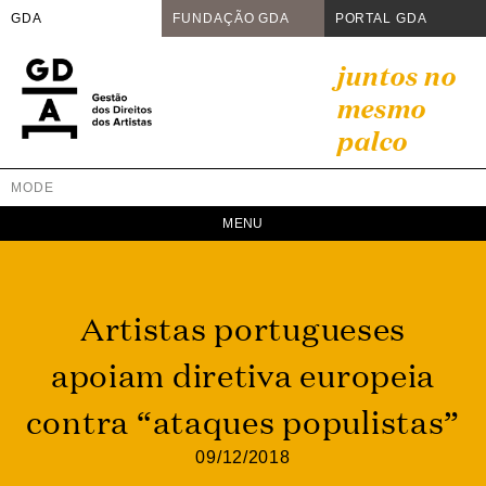
GDA
FUNDAÇÃO GDA
PORTAL GDA
Skip
juntos no
to
mesmo
content
palco
MODE
GDA
Juntos no mesmo palco
Artistas portugueses
apoiam diretiva europeia
contra “ataques populistas”
09/12/2018