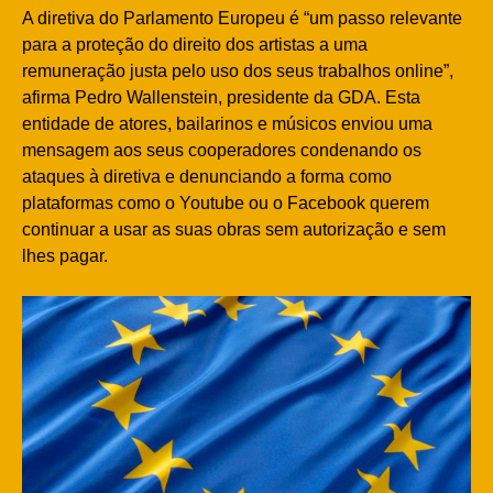
A diretiva do Parlamento Europeu é “um passo relevante
para a proteção do direito dos artistas a uma
remuneração justa pelo uso dos seus trabalhos online”,
afirma Pedro Wallenstein, presidente da GDA. Esta
entidade de atores, bailarinos e músicos enviou uma
mensagem aos seus cooperadores condenando os
ataques à diretiva e denunciando a forma como
plataformas como o Youtube ou o Facebook querem
continuar a usar as suas obras sem autorização e sem
lhes pagar.