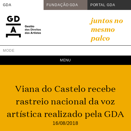
GDA
FUNDAÇÃO GDA
PORTAL GDA
Skip
juntos no
to
mesmo
content
palco
MODE
GDA
Juntos no mesmo palco
Viana do Castelo recebe
rastreio nacional da voz
artística realizado pela GDA
16/08/2018