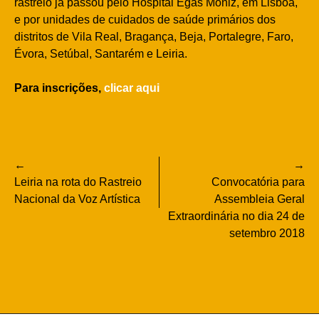
rastreio já passou pelo Hospital Egas Moniz, em Lisboa,
e por unidades de cuidados de saúde primários dos
distritos de Vila Real, Bragança, Beja, Portalegre, Faro,
Évora, Setúbal, Santarém e Leiria.
Para inscrições,
clicar aqui
Navegação
Leiria na rota do Rastreio
Convocatória para
de
Nacional da Voz Artística
Assembleia Geral
Extraordinária no dia 24 de
artigos
setembro 2018