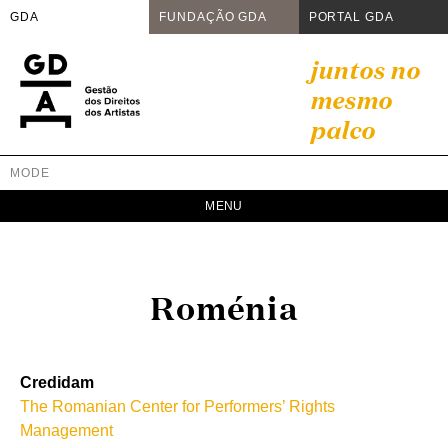
GDA
FUNDAÇÃO GDA
PORTAL GDA
Skip
juntos no
to
mesmo
content
palco
MODE
GDA
Juntos no mesmo palco
Roménia
Credidam
The Romanian Center for Performers’ Rights
Management