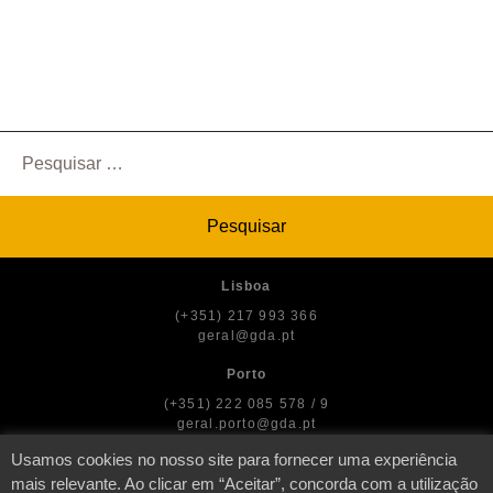
Pesquisar
por:
Lisboa
(+351) 217 993 366
geral@gda.pt
Porto
(+351) 222 085 578 / 9
geral.porto@gda.pt
Usamos cookies no nosso site para fornecer uma experiência
mais relevante. Ao clicar em “Aceitar”, concorda com a utilização