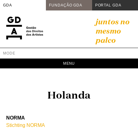
GDA
FUNDAÇÃO GDA
PORTAL GDA
Skip
juntos no
to
mesmo
content
palco
MODE
GDA
Juntos no mesmo palco
Holanda
NORMA
Stichting NORMA