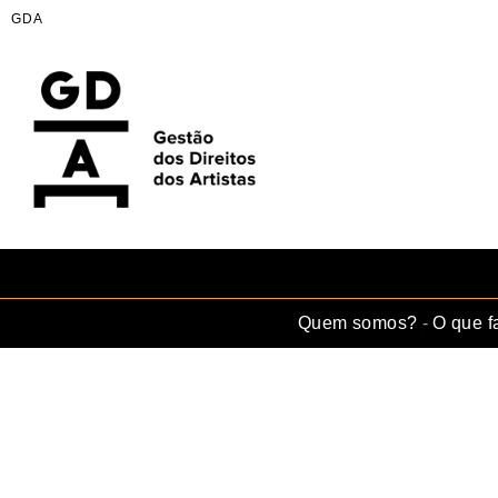
GDA
Skip
to
content
GDA
Juntos no mesmo palco
Quem somos?
O que 