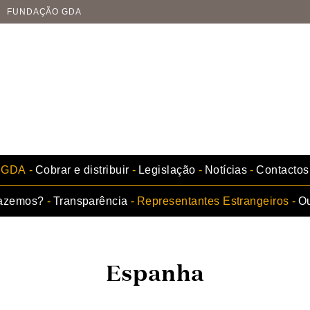
FUNDAÇÃO GDA
GDA
Cobrar e distribuir
Legislação
Notícias
Contactos
fazemos?
Transparência
Representantes Estrangeiros
Ou
Espanha