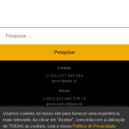
Pesquisar
por:
Lisboa
(+351) 217 993 366
geral@gda.pt
Porto
(+351) 222 085 578 / 9
geral.porto@gda.pt
Usamos cookies no nosso site para fornecer uma experiência
mais relevante. Ao clicar em “Aceitar”, concorda com a utilização
de TODAS as cookies. Leia a nossa
Política de Privacidade