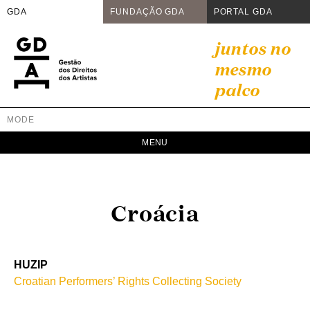
GDA
FUNDAÇÃO GDA
PORTAL GDA
Skip
juntos no
to
mesmo
content
palco
MODE
GDA
Juntos no mesmo palco
Croácia
HUZIP
Croatian Performers’ Rights Collecting Society