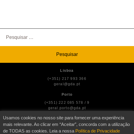
Pesquisar
por:
Lisboa
(+351) 217 993 366
geral@gda.pt
Porto
(+351) 222 085 578 / 9
geral.porto@gda.pt
Usamos cookies no nosso site para fornecer uma experiência
mais relevante. Ao clicar em “Aceitar”, concorda com a utilização
de TODAS as cookies. Leia a nossa
Política de Privacidade