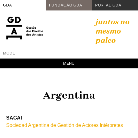
GDA
FUNDAÇÃO GDA
PORTAL GDA
Skip
juntos no
to
mesmo
content
palco
MODE
GDA
Juntos no mesmo palco
Argentina
SAGAI
Sociedad Argentina de Gestión de Actores Intérpretes