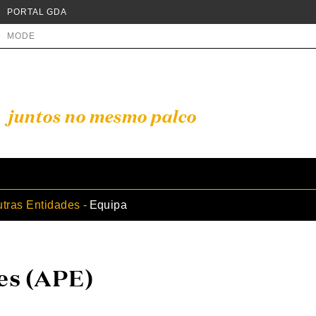
PORTAL GDA
MODE
juntos no mesmo palco
tras Entidades
Equipa
es (APE)