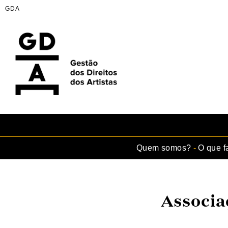
GDA
Skip
to
content
GDA
Juntos no mesmo palco
Quem somos?
O que 
Associa