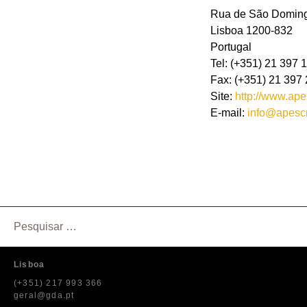
Rua de São Doming
Lisboa 1200-832
Portugal
Tel: (+351) 21 397 
Fax: (+351) 21 397 
Site:
http://www.apes
E-mail:
info@apescr
Pesquisar
por:
Lisboa
(+351) 217 993 366
geral@gda.pt