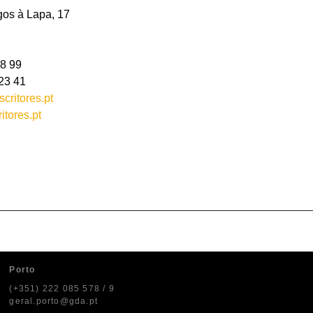
os à Lapa, 17
18 99
23 41
critores.pt
itores.pt
Porto
(+351) 222 085 578 / 9
geral.porto@gda.pt