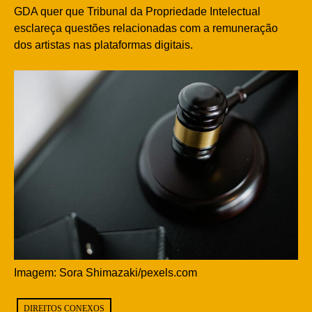
GDA quer que Tribunal da Propriedade Intelectual
esclareça questões relacionadas com a remuneração
dos artistas nas plataformas digitais.
Imagem: Sora Shimazaki/pexels.com
DIREITOS CONEXOS