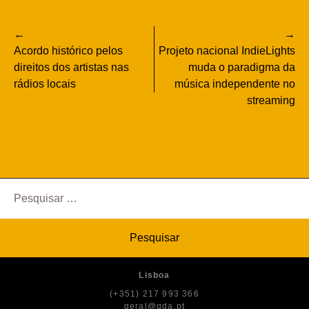
Navegação
Acordo histórico pelos
Projeto nacional IndieLights
de
direitos dos artistas nas
muda o paradigma da
rádios locais
música independente no
artigos
streaming
Pesquisar
por:
Lisboa
(+351) 217 993 366
geral@gda.pt