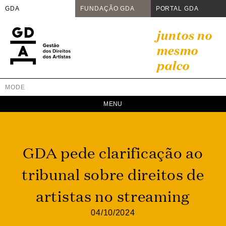
GDA
FUNDAÇÃO GDA
PORTAL GDA
Skip
juntos no
to
mesmo
content
palco
MODE
GDA
Juntos no mesmo palco
GDA pede clarificação ao
tribunal sobre direitos de
artistas no streaming
04/10/2024