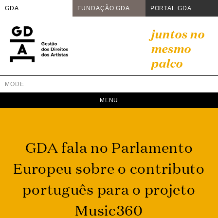
GDA
FUNDAÇÃO GDA
PORTAL GDA
Skip
juntos no
to
mesmo
content
palco
MODE
GDA
Juntos no mesmo palco
GDA fala no Parlamento
Europeu sobre o contributo
português para o projeto
Music360