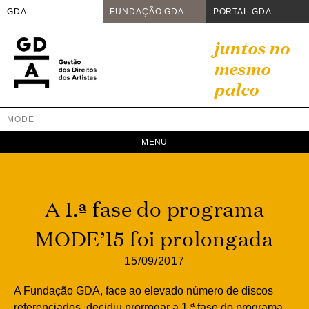
GDA
FUNDAÇÃO GDA
PORTAL GDA
Skip
juntos no
to
mesmo
content
palco
MODE
GDA
Juntos no mesmo palco
A 1.ª fase do programa
MODE’15 foi prolongada
15/09/2017
A Fundação GDA, face ao elevado número de discos
referenciados, decidiu prorrogar a 1.ª fase do programa